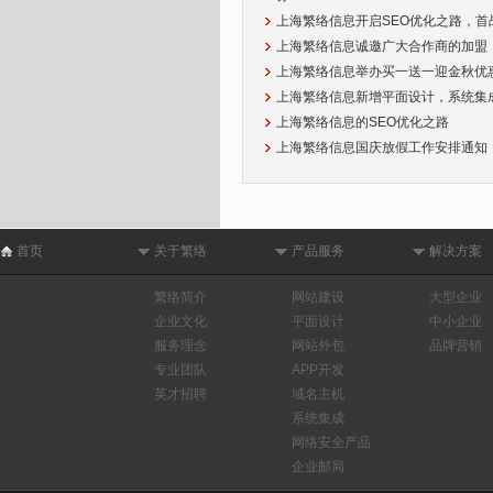
上海繁络信息开启SEO优化之路，首
上海繁络信息诚邀广大合作商的加盟
上海繁络信息举办买一送一迎金秋优
上海繁络信息新增平面设计，系统集
上海繁络信息的SEO优化之路
上海繁络信息国庆放假工作安排通知
首页
关于繁络
产品服务
解决方案
繁络简介
网站建设
大型企业
企业文化
平面设计
中小企业
服务理念
网站外包
品牌营销
专业团队
APP开发
英才招聘
域名主机
系统集成
网络安全产品
企业邮局