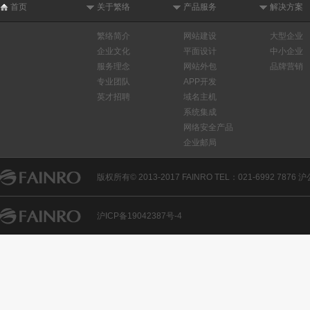
首页
关于繁络
产品服务
解决方案
繁络简介
网站建设
大型企业
企业文化
平面设计
中小企业
服务理念
网站外包
品牌营销
专业团队
APP开发
英才招聘
域名主机
系统集成
网络安全产品
企业邮局
版权所有© 2013-2017 FAINRO TEL：021-6992 7876
沪ICP备19042387号-4